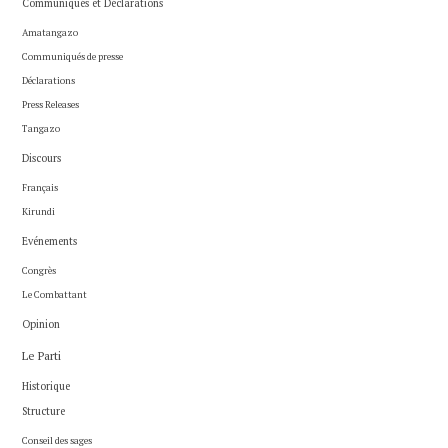
Communiqués et Déclarations
Amatangazo
Communiqués de presse
Déclarations
Press Releases
Tangazo
Discours
Français
Kirundi
Evénements
Congrès
Le Combattant
Opinion
Le Parti
Historique
Structure
Conseil des sages