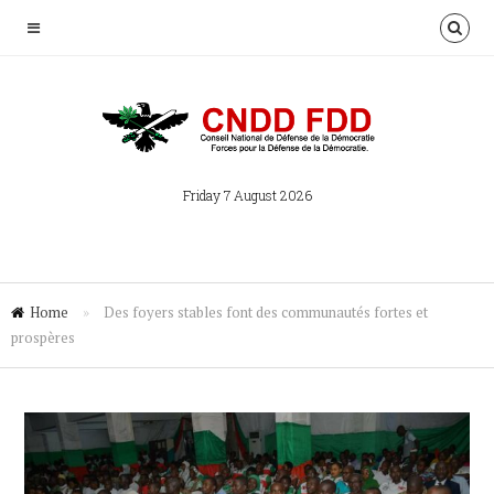
Friday 7 August 2026
Home
»
Des foyers stables font des communautés fortes et
prospères