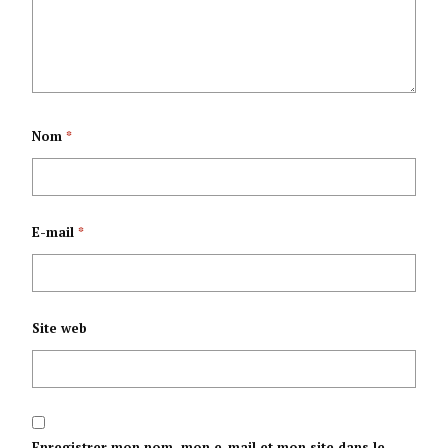
Nom
*
E-mail
*
Site web
Enregistrer mon nom, mon e-mail et mon site dans le