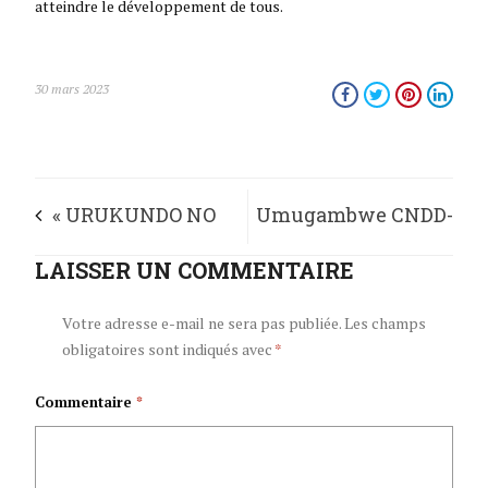
atteindre le développement de tous.
30 mars 2023
« URUKUNDO NO
Umugambwe CNDD-
KUBAHANA
LAISSER UN COMMENTAIRE
FDD wanaguye
MU MIRYANGO NI
inzego zifasha mu
Votre adresse e-mail ne sera pas publiée.
Les champs
obligatoires sont indiqués avec
*
UMUBANO MWIZA
Buserukizi Bukuru
Commentaire
*
UHIMBARA IMANA»