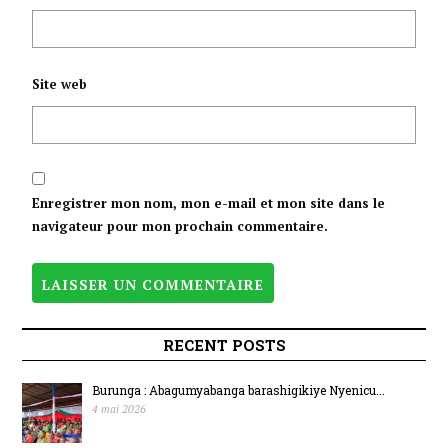
RY’UMUGAMBWE
CNDD-FDD NGO
Site web
AZOSERUKIRE UWO
MUGAMBWE MU
MATORA
Enregistrer mon nom, mon e-mail et mon site dans le
navigateur pour mon prochain commentaire.
Y’UMUKURU
W’IGIHUGU YO MU
RECENT POSTS
2027.
Burunga : Abagumyabanga barashigikiye Nyenicu...
4 mai 2026