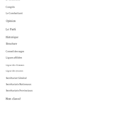
Congrès
Le Combattant
Opinion
Le Parti
Historique
Structure
Conseil des sages
Ligues affiliées
Ligue des Femmes
Ligue des Jeunes
Secrétariat Général
Secrétariats Nationaux
Secrétariats Provinciaux
Non classé