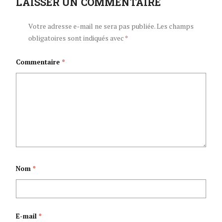
NYENICUBAHIRO
LAISSER UN COMMENTAIRE
Abagumyabanga
Evariste
barashigikiye
Votre adresse e-mail ne sera pas publiée.
Les champs
obligatoires sont indiqués avec
*
NDAYISHIMIYE
Nyenicubahiro
Commentaire
*
YASHIKIRIJE KU
Umukuru
WA 26 NDAMUKIZA
w’Igihugu.
2026 INYUMA YO
KWEMEZWA
Nom
*
N’IKORANIRO
KAMINUZA
E-mail
*