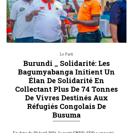
Le Parti
Burundi _ Solidarité: Les
Bagumyabanga Initient Un
Élan De Solidarité En
Collectant Plus De 74 Tonnes
De Vivres Destinés Aux
Réfugiés Congolais De
Busuma
En date du 29 Avril 2026, le parti CNDD-FDD a apporté