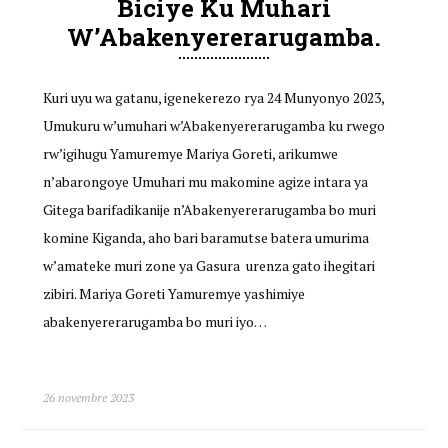
Biciye Ku Muhari
W’Abakenyererarugamba.
Kuri uyu wa gatanu, igenekerezo rya 24 Munyonyo 2023,
Umukuru w’umuhari w’Abakenyererarugamba ku rwego
rw’igihugu Yamuremye Mariya Goreti, arikumwe
n’abarongoye Umuhari mu makomine agize intara ya
Gitega barifadikanije n’Abakenyererarugamba bo muri
komine Kiganda, aho bari baramutse batera umurima
w’amateke muri zone ya Gasura urenza gato ihegitari
zibiri. Mariya Goreti Yamuremye yashimiye
abakenyererarugamba bo muri iyo…
26 novembre 2023