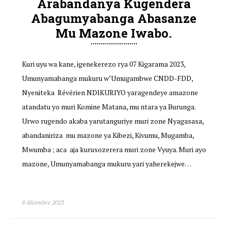
Arabandanya Kugendera
Abagumyabanga Abasanze
Mu Mazone Iwabo.
Kuri uyu wa kane, igenekerezo rya 07 Kigarama 2023,
Umunyamabanga mukuru w’Umugambwe CNDD-FDD,
Nyeniteka Révérien NDIKURIYO yaragendeye amazone
atandatu yo muri Komine Matana, mu ntara ya Burunga.
Urwo rugendo akaba yarutanguriye muri zone Nyagasasa,
abandaniriza mu mazone ya Kibezi, Kivumu, Mugamba,
Mwumba ; aca aja kurusozerera muri zone Vyuya. Muri ayo
mazone, Umunyamabanga mukuru yari yaherekejwe…
8 décembre 2023