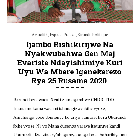
Actualité
,
Espace Presse
,
Kirundi
,
Politique
Ijambo Rishikirijwe Na
Nyakwubahwa Gen Maj
Evariste Ndayishimiye Kuri
Uyu Wa Mbere Igenekerezo
Rya 25 Rusama 2020.
Barundi benewacu, Ncuti z’umugambwe CNDD-FDD
Imana mukama wacu ni ishimagizwe ibihe vyose;
Amahanga yose abimenye ko ariyo yama irokora Uburundi
ibihe vyose. Ni iyo Mana dusenga yaraye iteturuye kandi
Uburundi. Kw’izina ry’abagumyabanga bose bahurikiye mu