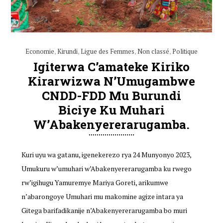
Economie
,
Kirundi
,
Ligue des Femmes
,
Non classé
,
Politique
Igiterwa C’amateke Kiriko
Kirarwizwa N’Umugambwe
CNDD-FDD Mu Burundi
Biciye Ku Muhari
W’Abakenyererarugamba.
Kuri uyu wa gatanu, igenekerezo rya 24 Munyonyo 2023,
Umukuru w’umuhari w’Abakenyererarugamba ku rwego
rw’igihugu Yamuremye Mariya Goreti, arikumwe
n’abarongoye Umuhari mu makomine agize intara ya
Gitega barifadikanije n’Abakenyererarugamba bo muri