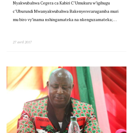
Nyakwubahwa Cegera ca Kabiri C’Umukuru w’igihugu
c’Uburundi Mwanyakwubahwa Bakenyererarugamba muri
mu biro vy’inama nshingamateka na nkenguzamateka;…
27 avril 2017