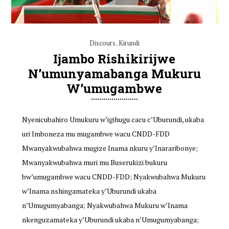
Discours
,
Kirundi
Ijambo Rishikirijwe
N’umunyamabanga Mukuru
W’umugambwe
Nyenicubahiro Umukuru w’igihugu cacu c’Uburundi, ukaba
uri Imboneza mu mugambwe wacu CNDD-FDD
Mwanyakwubahwa mugize Inama nkuru y’Inararibonye;
Mwanyakwubahwa muri mu Buserukizi bukuru
bw’umugambwe wacu CNDD-FDD; Nyakwubahwa Mukuru
w’Inama nshingamateka y’Uburundi ukaba
n’Umugumyabanga; Nyakwubahwa Mukuru w’Inama
nkenguzamateka y’Uburundi ukaba n’Umugumyabanga;