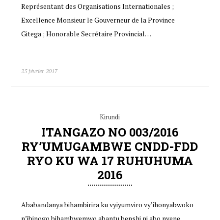
Représentant des Organisations Internationales ;
Excellence Monsieur le Gouverneur de la Province
Gitega ; Honorable Secrétaire Provincial…
25 février 2017
Kirundi
ITANGAZO NO 003/2016
RY’UMUGAMBWE CNDD-FDD
RYO KU WA 17 RUHUHUMA
2016
Ababandanya bihambirira ku vyiyumviro vy’ihonyabwoko
n’ibinogo bihambwemwo abantu benshi ni abo nyene