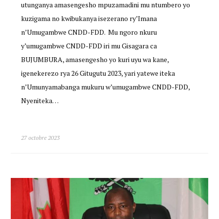
utunganya amasengesho mpuzamadini mu ntumbero yo
kuzigama no kwibukanya isezerano ry’Imana
n’Umugambwe CNDD-FDD. Mu ngoro nkuru
y’umugambwe CNDD-FDD iri mu Gisagara ca
BUJUMBURA, amasengesho yo kuri uyu wa kane,
igenekerezo rya 26 Gitugutu 2023, yari yatewe iteka
n’Umunyamabanga mukuru w’umugambwe CNDD-FDD,
Nyeniteka…
27 octobre 2023