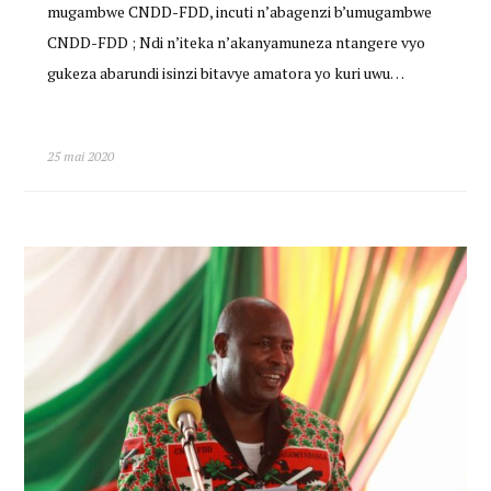
mugambwe CNDD-FDD, incuti n’abagenzi b’umugambwe
CNDD-FDD ; Ndi n’iteka n’akanyamuneza ntangere vyo
gukeza abarundi isinzi bitavye amatora yo kuri uwu…
25 mai 2020