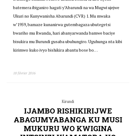
batemera ibiganiro hagati y’Abarundi na wa Mugwi ujejwe
Ukuri no Kunywanisha Abarundi (CVR) 1. Mu mwaka
w’1959, bamaze kunanirwa gutembagaza ubutegetsi
bwariho mu Rwanda, hari abanyarwanda bamwe baciye
bisukira mu Burundi gusaba ubuhungiro. Uguhunga nta kibi
kirimwo kuko ivyo bishikira abantu bose bo…
18 février 2016
Kirundi
IJAMBO RISHIKIRIJWE
ABAGUMYABANGA KU MUSI
MUKURU WO KWIGINA