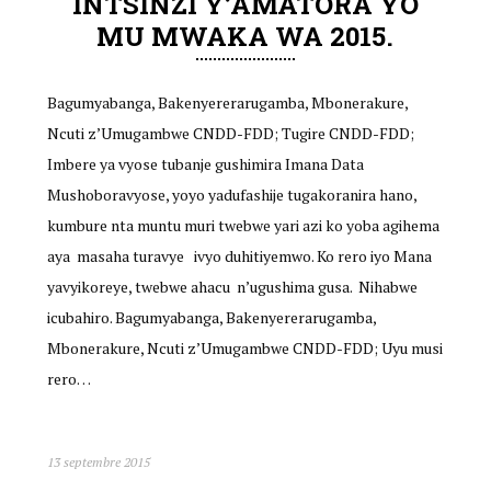
INTSINZI Y’AMATORA YO
MU MWAKA WA 2015.
Bagumyabanga, Bakenyererarugamba, Mbonerakure,
Ncuti z’Umugambwe CNDD-FDD; Tugire CNDD-FDD;
Imbere ya vyose tubanje gushimira Imana Data
Mushoboravyose, yoyo yadufashije tugakoranira hano,
kumbure nta muntu muri twebwe yari azi ko yoba agihema
aya masaha turavye ivyo duhitiyemwo. Ko rero iyo Mana
yavyikoreye, twebwe ahacu n’ugushima gusa. Nihabwe
icubahiro. Bagumyabanga, Bakenyererarugamba,
Mbonerakure, Ncuti z’Umugambwe CNDD-FDD; Uyu musi
rero…
13 septembre 2015