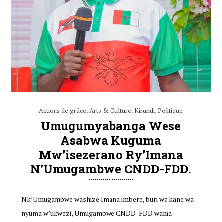
Actions de grâce
,
Arts & Culture
,
Kirundi
,
Politique
Umugumyabanga Wese
Asabwa Kuguma
Mw’isezerano Ry’Imana
N’Umugambwe CNDD-FDD.
Nk’Umugambwe washize Imana imbere, buri wa kane wa
nyuma w’ukwezi, Umugambwe CNDD-FDD wama