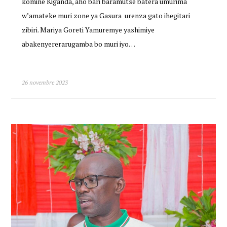
komine Kiganda, aho bari baramutse batera umurima
w’amateke muri zone ya Gasura urenza gato ihegitari
zibiri. Mariya Goreti Yamuremye yashimiye
abakenyererarugamba bo muri iyo…
26 novembre 2023