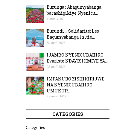
Burunga : Abagumyabanga
barashigikiye Nyenicu...
4 mai 2026
Burundi _ Solidarité: Les
Bagumyabanga initie...
30 avril 2026
IJAMBO NYENICUBAHIRO
Evariste NDAYISHIMIYE YA...
28 avril 2026
IMPANURO ZISHIKIRIJWE
NA NYENICUBAHIRO
UMUKUR...
14 mars 2026
CATEGORIES
Catégories