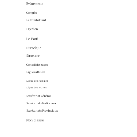
Evénements
Congrès
Le Combattant
Opinion
Le Parti
Historique
Structure
Conseil des sages
Ligues affiliées
Ligue des Femmes
Ligue des Jeunes
Secrétariat Général
Secrétariats Nationaux
Secrétariats Provinciaux
Non classé