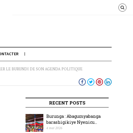
ONTACTER
RER LE BURUNDI DE SON AGENDA POLITIQUE
RECENT POSTS
Burunga : Abagumyabanga
barashigikiye Nyenicu...
4 mai 2026