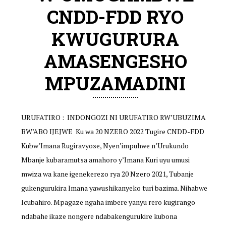
CNDD-FDD RYO
KWUGURURA
AMASENGESHO
MPUZAMADINI
URUFATIRO : INDONGOZI NI URUFATIRO RW’UBUZIMA
BW’ABO IJEJWE Ku wa 20 NZERO 2022 Tugire CNDD-FDD
Kubw’Imana Rugiravyose, Nyen’impuhwe n’Urukundo
Mbanje kubaramutsa amahoro y’Imana Kuri uyu umusi
mwiza wa kane igenekerezo rya 20 Nzero 2021, Tubanje
gukengurukira Imana yawushikanyeko turi bazima. Nihabwe
Icubahiro. Mpagaze ngaha imbere yanyu rero kugirango
ndabahe ikaze nongere ndabakengurukire kubona