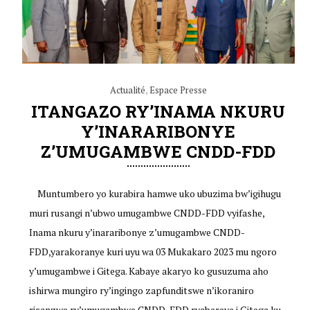
Actualité
,
Espace Presse
ITANGAZO RY’INAMA NKURU
Y’INARARIBONYE
Z’UMUGAMBWE CNDD-FDD
Muntumbero yo kurabira hamwe uko ubuzima bw’igihugu
muri rusangi n’ubwo umugambwe CNDD-FDD vyifashe,
Inama nkuru y’inararibonye z’umugambwe CNDD-
FDD,yarakoranye kuri uyu wa 03 Mukakaro 2023 mu ngoro
y’umugambwe i Gitega. Kabaye akaryo ko gusuzuma aho
ishirwa mungiro ry’ingingo zapfunditswe n’ikoraniro
risanzwe ry’umugambwe CNDD-FDD ryabereye i Gitega ku