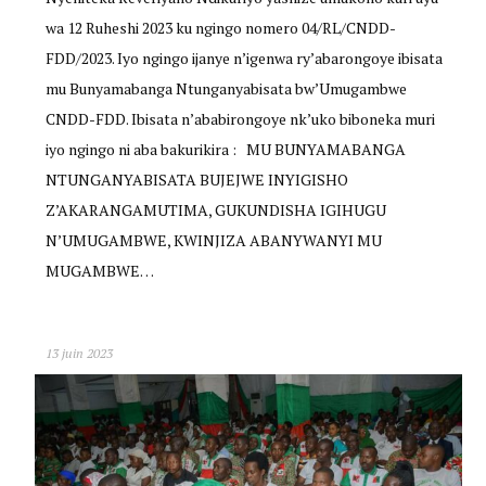
wa 12 Ruheshi 2023 ku ngingo nomero 04/RL/CNDD-
FDD/2023. Iyo ngingo ijanye n’igenwa ry’abarongoye ibisata
mu Bunyamabanga Ntunganyabisata bw’Umugambwe
CNDD-FDD. Ibisata n’ababirongoye nk’uko biboneka muri
iyo ngingo ni aba bakurikira : MU BUNYAMABANGA
NTUNGANYABISATA BUJEJWE INYIGISHO
Z’AKARANGAMUTIMA, GUKUNDISHA IGIHUGU
N’UMUGAMBWE, KWINJIZA ABANYWANYI MU
MUGAMBWE…
13 juin 2023