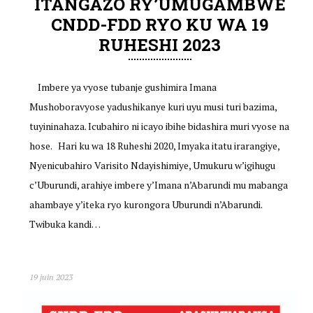
ITANGAZO RY’UMUGAMBWE
CNDD-FDD RYO KU WA 19
RUHESHI 2023
Imbere ya vyose tubanje gushimira Imana
Mushoboravyose yadushikanye kuri uyu musi turi bazima,
tuyininahaza. Icubahiro ni icayo ibihe bidashira muri vyose na
hose. Hari ku wa 18 Ruheshi 2020, Imyaka itatu irarangiye,
Nyenicubahiro Varisito Ndayishimiye, Umukuru w’igihugu
c’Uburundi, arahiye imbere y’Imana n’Abarundi mu mabanga
ahambaye y’iteka ryo kurongora Uburundi n’Abarundi.
Twibuka kandi…
19 juin 2023