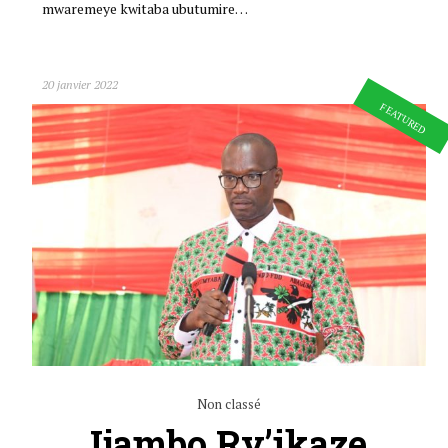
mwaremeye kwitaba ubutumire…
20 janvier 2022
FEATURED
Non classé
Ijambo Ry’ikaze