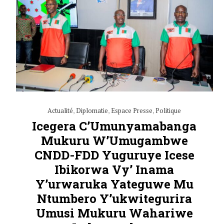
Actualité
,
Diplomatie
,
Espace Presse
,
Politique
Icegera C’Umunyamabanga
Mukuru W’Umugambwe
CNDD-FDD Yuguruye Icese
Ibikorwa Vy’ Inama
Y’urwaruka Yateguwe Mu
Ntumbero Y’ukwitegurira
Umusi Mukuru Wahariwe