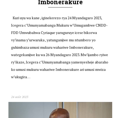
Imbonerakure
Kuri uyu wa kane , iginekerezo rya 24 Myandagaro 2023,
Icegera c’Umunyamabanga Mukuru w’Umugambwe CNDD-
FDD Umwubahwa Cyriaque yaruguruye icese bikorwa
vy’inama y’urwaruka , yatunganijwe mu ntumbero yo
guhimbaza umusi mukuru wahariwe Imbonerakure,
wategekanijwe ku wa 26 Myandagaro 2023. Mw’ijambo ryiwe
ry’ikaze, Icegera c’Umunyamabanga yamenyesheje abaraho
ko umusi mukuru wahariwe Imbonerakure ari umusi mwiza
w’ukugira…
24 août 2023