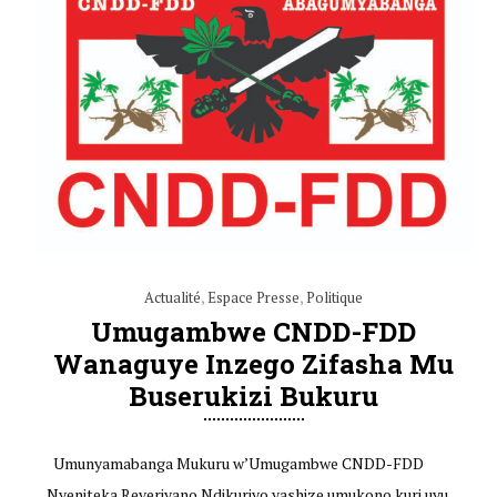
Actualité
,
Espace Presse
,
Politique
Umugambwe CNDD-FDD
Wanaguye Inzego Zifasha Mu
Buserukizi Bukuru
Umunyamabanga Mukuru w’Umugambwe CNDD-FDD
Nyeniteka Reveriyano Ndikuriyo yashize umukono kuri uyu