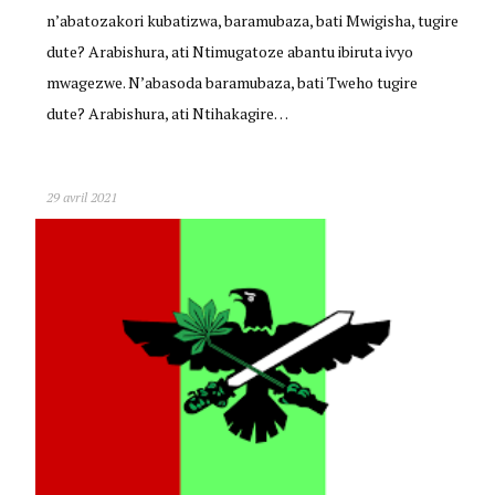
n’abatozakori kubatizwa, baramubaza, bati Mwigisha, tugire
dute? Arabishura, ati Ntimugatoze abantu ibiruta ivyo
mwagezwe. N’abasoda baramubaza, bati Tweho tugire
dute? Arabishura, ati Ntihakagire…
29 avril 2021