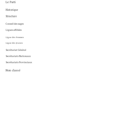
Le Parti
Historique
Structure
Conseil des sages
Ligues affiliées
Ligue des Femmes
Ligue des Jeunes
Secrétariat Général
Secrétariats Nationaux
Secrétariats Provinciaux
Non classé