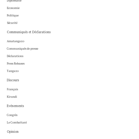
Diplomatie
Economie
Politique
Sécurité
Communiqués et Déclarations
Amatangazo
Communiqués de presse
Déclarations
Press Releases
Tangazo
Discours
Français
Kirundi
Evénements
Congrès
Le Combattant
Opinion