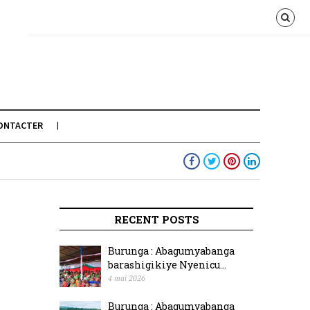
ONTACTER
RECENT POSTS
Burunga : Abagumyabanga
barashigikiye Nyenicu...
4 mai 2026
Burunga : Abagumyabanga