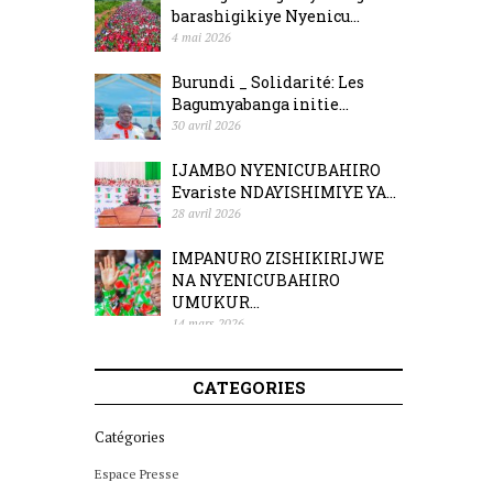
barashigikiye Nyenicu...
4 mai 2026
Burundi _ Solidarité: Les
Bagumyabanga initie...
30 avril 2026
IJAMBO NYENICUBAHIRO
Evariste NDAYISHIMIYE YA...
28 avril 2026
IMPANURO ZISHIKIRIJWE
NA NYENICUBAHIRO
UMUKUR...
14 mars 2026
CATEGORIES
Catégories
Espace Presse