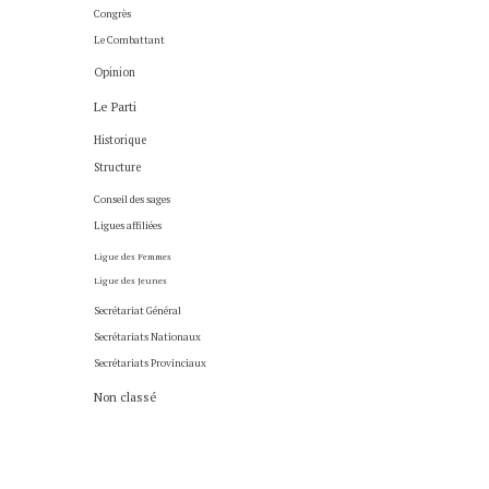
Congrès
Le Combattant
Opinion
Le Parti
Historique
Structure
Conseil des sages
Ligues affiliées
Ligue des Femmes
Ligue des Jeunes
Secrétariat Général
Secrétariats Nationaux
Secrétariats Provinciaux
Non classé