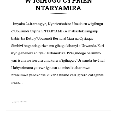
W’IGIHUGU CYPRIEN
NTARYAMIRA
Imyaka 24 irarangiye, Nyenicubahiro Umukuru w’igihugu
c’Uburundi Cyprien NTARYAMIRA n’abashikiranganji
babiri ba Reta y’Uburundi Bernard Ciza na Cyriaque
Simbizi bagandaguriwe mu gihugu kibanyi c’Urwanda. Kuri
iryo genekerezo rya 6 Ndamukiza 1994, indege barimwo
yari isanzwe irerura umukuru w’igihugu c’Urwanda Juvénal
Habyarimana yatewe igisasu ca missile abarimwo
ntanumwe yarokotse kukaba nkako cari igitero categuwe
neza….
5 avril 2018