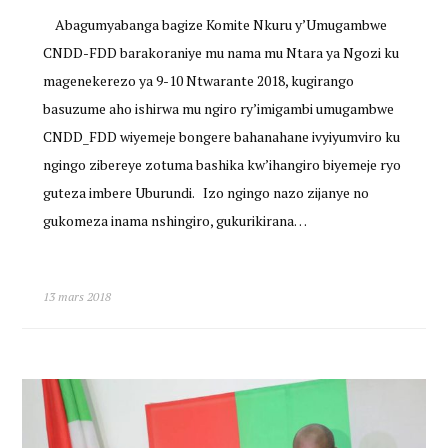
Abagumyabanga bagize Komite Nkuru y’Umugambwe
CNDD-FDD barakoraniye mu nama mu Ntara ya Ngozi ku
magenekerezo ya 9-10 Ntwarante 2018, kugirango
basuzume aho ishirwa mu ngiro ry’imigambi umugambwe
CNDD_FDD wiyemeje bongere bahanahane ivyiyumviro ku
ngingo zibereye zotuma bashika kw’ihangiro biyemeje ryo
guteza imbere Uburundi. Izo ngingo nazo zijanye no
gukomeza inama nshingiro, gukurikirana…
13 mars 2018