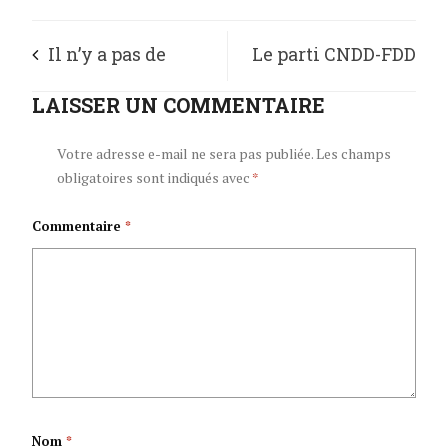
Il n’y a pas de
Le parti CNDD-FDD
démocratie dans le
LAISSER UN COMMENTAIRE
juge positif le bilan
combat pour le
des réalisations du
Votre adresse e-mail ne sera pas publiée.
Les champs
obligatoires sont indiqués avec
*
développement ;
gouvernement du
Commentaire
*
c’est l’affaire de tout
Burundi
le monde
Nom
*