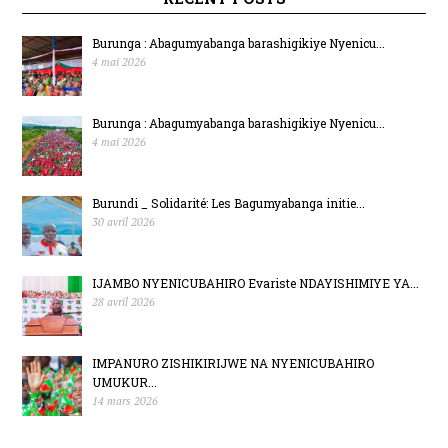
Burunga : Abagumyabanga barashigikiye Nyenicu...
4 mai 2026
Burunga : Abagumyabanga barashigikiye Nyenicu...
4 mai 2026
Burundi _ Solidarité: Les Bagumyabanga initie...
30 avril 2026
IJAMBO NYENICUBAHIRO Evariste NDAYISHIMIYE YA...
28 avril 2026
IMPANURO ZISHIKIRIJWE NA NYENICUBAHIRO
UMUKUR...
14 mars 2026