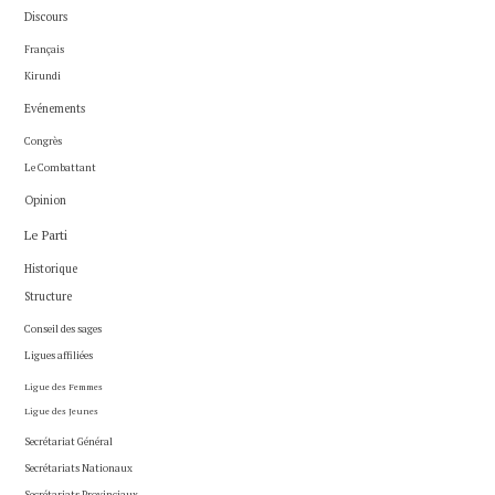
Discours
Français
Kirundi
Evénements
Congrès
Le Combattant
Opinion
Le Parti
Historique
Structure
Conseil des sages
Ligues affiliées
Ligue des Femmes
Ligue des Jeunes
Secrétariat Général
Secrétariats Nationaux
Secrétariats Provinciaux