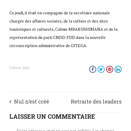
Ce jeudi, il était en compagnie de la secrétaire nationale
chargée des affaires sociales, de la culture et des sites
touristiques et culturels, Calinie MBARUSHIMANA et de la
représentation du parti CNDD-FDD dans la nouvelle
circonscription administrative de GITEGA.
9 février 2024
Nul n’est créé
Retraite des leaders
maudit. Dieu ne
LAISSER UN COMMENTAIRE
du parti CNDD-FDD et
maudit personne
cadres de la
Votre adresse e-mail ne sera pas publiée.
Les champs