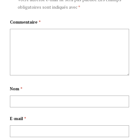
obligatoires sont indiqués avec
*
hormis le malfaiteur
province Burunga
Commentaire
*
qui commet des
crimes.
Nom
*
E-mail
*