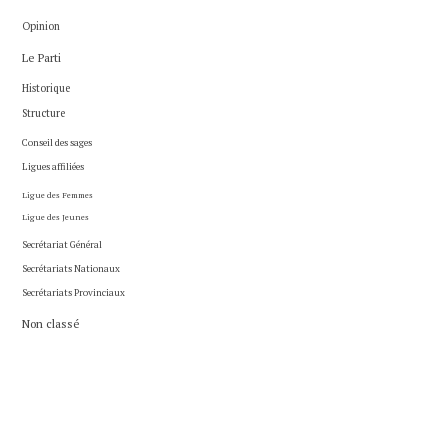
Opinion
Le Parti
Historique
Structure
Conseil des sages
Ligues affiliées
Ligue des Femmes
Ligue des Jeunes
Secrétariat Général
Secrétariats Nationaux
Secrétariats Provinciaux
Non classé