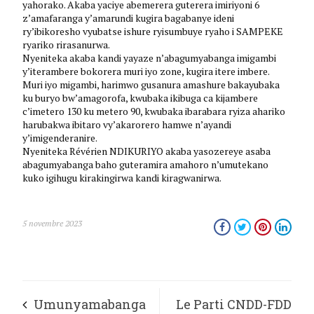
yahorako. Akaba yaciye abemerera guterera imiriyoni 6
z’amafaranga y’amarundi kugira bagabanye ideni
ry’ibikoresho vyubatse ishure ryisumbuye ryaho i SAMPEKE
ryariko rirasanurwa.
Nyeniteka akaba kandi yayaze n’abagumyabanga imigambi
y’iterambere bokorera muri iyo zone, kugira itere imbere.
Muri iyo migambi, harimwo gusanura amashure bakayubaka
ku buryo bw’amagorofa, kwubaka ikibuga ca kijambere
c’imetero 130 ku metero 90, kwubaka ibarabara ryiza ahariko
harubakwa ibitaro vy’akarorero hamwe n’ayandi
y’imigenderanire.
Nyeniteka Révérien NDIKURIYO akaba yasozereye asaba
abagumyabanga baho guteramira amahoro n’umutekano
kuko igihugu kirakingirwa kandi kiragwanirwa.
5 novembre 2023
Umunyamabanga
Le Parti CNDD-FDD