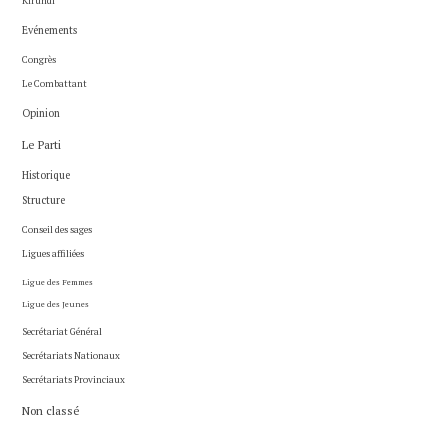
Kirundi
Evénements
Congrès
Le Combattant
Opinion
Le Parti
Historique
Structure
Conseil des sages
Ligues affiliées
Ligue des Femmes
Ligue des Jeunes
Secrétariat Général
Secrétariats Nationaux
Secrétariats Provinciaux
Non classé