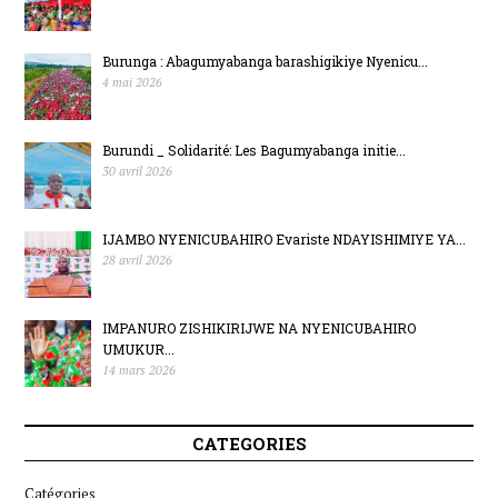
Burunga : Abagumyabanga barashigikiye Nyenicu...
4 mai 2026
Burundi _ Solidarité: Les Bagumyabanga initie...
30 avril 2026
IJAMBO NYENICUBAHIRO Evariste NDAYISHIMIYE YA...
28 avril 2026
IMPANURO ZISHIKIRIJWE NA NYENICUBAHIRO
UMUKUR...
14 mars 2026
CATEGORIES
Catégories