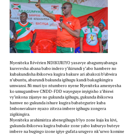
Nyeniteka Révérien NDIKURIYO yasavye abagumyabanga
kureresha abana babo indero y’ikirundi y’abo hambere no
kubakundisha ibikorwa kugira bakure ari abakozi b’ubwira
n’ubuntu, abarundi bakunda igihugu kandi bakagikingira
umwansi. Ni muri iyo ntumbero nyene Nyeniteka amenyesha
ko umugambwe CNDD-FDD wayeguye inyigisho z’ibiswi
vy’inkona zijanye no gukunda igihugu, gukunda ibikorwa
hamwe no gukunda ishure kugira babategurire kuba
Imbonerakure nyazo ziteza imbere igihugu zongera
zigikingira.
Nyeniteka arahimiriza abenegihugu b’iyo zone kuja ku kivi,
gukunda ibikorwa kugira bubake zone yabo kuburyo buteye
imbere na bugingo izone igiye gufata urugero nk’urwo komine