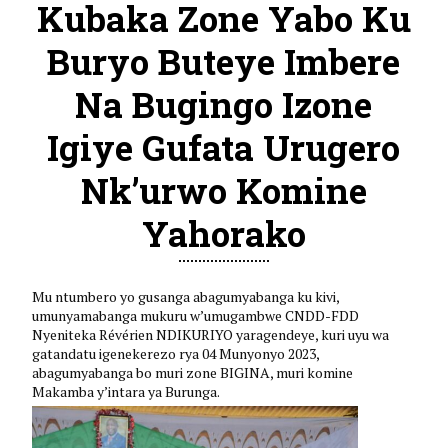
Kubaka Zone Yabo Ku
Buryo Buteye Imbere
Na Bugingo Izone
Igiye Gufata Urugero
Nk’urwo Komine
Yahorako
Mu ntumbero yo gusanga abagumyabanga ku kivi,
umunyamabanga mukuru w’umugambwe CNDD-FDD
Nyeniteka Révérien NDIKURIYO yaragendeye, kuri uyu wa
gatandatu igenekerezo rya 04 Munyonyo 2023,
abagumyabanga bo muri zone BIGINA, muri komine
Makamba y’intara ya Burunga.