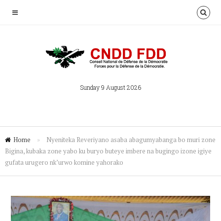
Sunday 9 August 2026
Home
»
Nyeniteka Reveriyano asaba abagumyabanga bo muri zone
Bigina, kubaka zone yabo ku buryo buteye imbere na bugingo izone igiye
gufata urugero nk’urwo komine yahorako