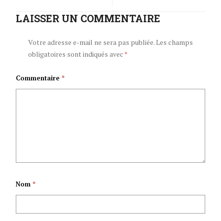
mukuru
LAISSER UN COMMENTAIRE
lance officiellement
w’Umugambwe
la campagne de
Votre adresse e-mail ne sera pas publiée.
Les champs
obligatoires sont indiqués avec
*
CNDD-FDD
plantation des
Commentaire
*
yasangiye ibikorwa
arbres dont des
rusangi
avocatiers et des
n’abenegihugu bo ku
caféiers.
mutumba Sampeke
Nom
*