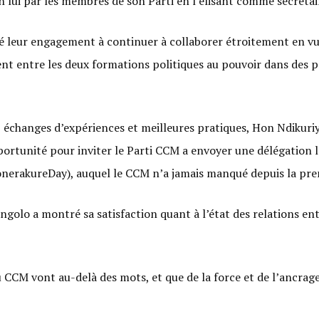
 lui par les membres de son Parti en l’elisant comme secrétai
 leur engagement à continuer à collaborer étroitement en vue 
 entre les deux formations politiques au pouvoir dans des pay
échanges d’expériences et meilleures pratiques, Hon Ndikuriyo
opportunité pour inviter le Parti CCM a envoyer une délégation
rakureDay), auquel le CCM n’a jamais manqué depuis la premi
ngolo a montré sa satisfaction quant à l’état des relations en
u CCM vont au-delà des mots, et que de la force et de l’ancra