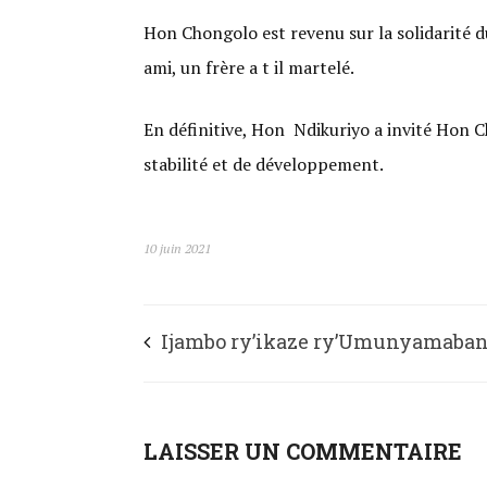
Hon Chongolo est revenu sur la solidarité
ami, un frère a t il martelé.
En définitive, Hon Ndikuriyo a invité Hon 
stabilité et de développement.
10 juin 2021
Ijambo ry’ikaze ry’Umunyamaba
w’Umugambwe CNDD-FDD- Amaseng
kwa Rusama.
LAISSER UN COMMENTAIRE