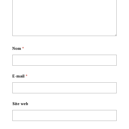
UMUKURU
njabukamazi.
W’IGIHUGU AKABA
N’ INCUNGU YA
Nom
*
DEMOKARASI
NYENICUBAHIRO
E-mail
*
MERIKIYORO
NDADAYE
Site web
AGANDAGUWE