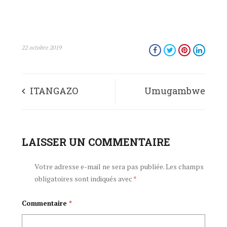
22 octobre 2019
ITANGAZO
Umugambwe
RY’UMUGAMBWE
CNDD-FDD
CNDD-FDD
LAISSER UN COMMENTAIRE
urashimishwa
RIJANYE NO
n’intambwe yo
Votre adresse e-mail ne sera pas publiée.
Les champs
obligatoires sont indiqués avec
*
KWIBUKA IMYAKA
kurwiza ibiterwa
Commentaire
*
26 IRANGIYE
bishasha