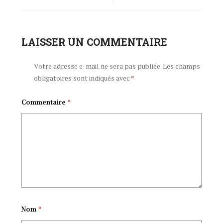
kinashukuru hatua
CNDD-FDD
iliochukuliwa na
LAISSER UN COMMENTAIRE
urahojeje igihugu
Kamati ya Usalama
c’Ubufaransa
Votre adresse e-mail ne sera pas publiée.
Les champs
obligatoires sont indiqués avec
*
ya Umoja wa
n’Abenegihugu
Commentaire
*
Mataifa (CSNU)
b’Ubufaransa
Nom
*