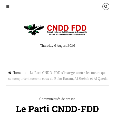
Thursday 6 August 2026
Home
»
Le Parti CNDD-FDD s’insurge contre les tueurs qui
se comportent comme ceux de Boko Haram, Al Shebab et Al Qaeda
Communiqués de presse
Le Parti CNDD-FDD