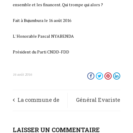
ensemble et les financent. Qui trompe qui alors ?
Fait à Bujumbura le 16 août 2016
LʾHonorable Pascal NYABENDA
Président du Parti CNDD-FDD
16 août 2016
La commune de
Général Evariste
Gashoho fait peau
Ndayishimiye, élu
neuve
LAISSER UN COMMENTAIRE
Secrétaire Général