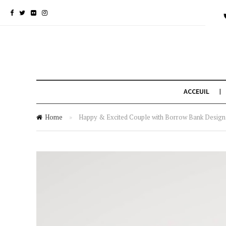
ACCEUIL
Home
»
Happy & Excited Couple with Borrow Bank Design