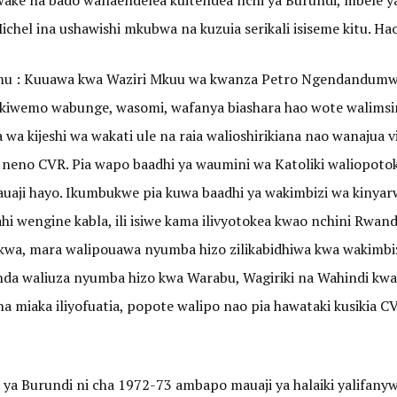
wake na bado wanaendelea kuitendea nchi ya Burundi, mbele ya
chel ina ushawishi mkubwa na kuzuia serikali isiseme kitu. Hao
 vigumu : Kuuawa kwa Waziri Mkuu wa kwanza Petro Ngendandu
wakiwemo wabunge, wasomi, wafanya biashara hao wote walims
wa kijeshi wa wakati ule na raia walioshirikiana nao wanajua v
ia neno CVR. Pia wapo baadhi ya waumini wa Katoliki waliopoto
mauaji hayo. Ikumbukwe pia kuwa baadhi ya wakimbizi wa kinya
hi wengine kabla, ili isiwe kama ilivyotokea kwao nchini Rwa
akwa, mara walipouawa nyumba hizo zilikabidhiwa kwa wakimb
nda waliuza nyumba hizo kwa Warabu, Wagiriki na Wahindi kwa
a miaka iliyofuatia, popote walipo nao pia hawataki kusikia C
ia ya Burundi ni cha 1972-73 ambapo mauaji ya halaiki yalifany