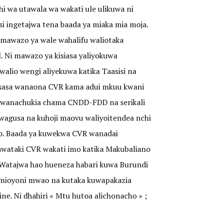
hi wa utawala wa wakati ule ulikuwa ni
 ingetajwa tena baada ya miaka mia moja.
a mawazo ya wale wahalifu waliotaka
l. Ni mawazo ya kisiasa yaliyokuwa
alio wengi aliyekuwa katika Taasisi na
o sasa wanaona CVR kama adui mkuu kwani
ao wanachukia chama CNDD-FDD na serikali
wagusa na kuhoji maovu waliyoitendea nchi
yo. Baada ya kuwekwa CVR wanadai
hawataki CVR wakati imo katika Makubaliano
Watajwa hao hueneza habari kuwa Burundi
ka mioyoni mwao na kutaka kuwapakazia
e. Ni dhahiri « Mtu hutoa alichonacho » ;