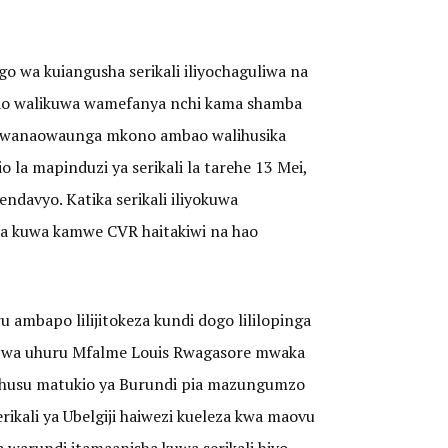
o wa kuiangusha serikali iliyochaguliwa na
bao walikuwa wamefanya nchi kama shamba
e wanaowaunga mkono ambao walihusika
la mapinduzi ya serikali la tarehe 13 Mei,
ndavyo. Katika serikali iliyokuwa
na kuwa kamwe CVR haitakiwi na hao
 ambapo lilijitokeza kundi dogo lililopinga
ga wa uhuru Mfalme Louis Rwagasore mwaka
a kuhusu matukio ya Burundi pia mazungumzo
ikali ya Ubelgiji haiwezi kueleza kwa maovu