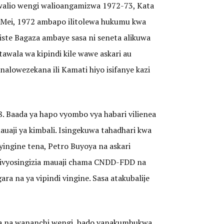
walio wengi walioangamizwa 1972-73, Kata
 6 Mei, 1972 ambapo ilitolewa hukumu kwa
iste Bagaza ambaye sasa ni seneta alikuwa
tawala wa kipindi kile wawe askari au
lowezekana ili Kamati hiyo isifanye kazi
8. Baada ya hapo vyombo vya habari vilienea
uaji ya kimbali. Isingekuwa tahadhari kwa
yingine tena, Petro Buyoya na askari
livyosingizia mauaji chama CNDD-FDD na
ra na ya vipindi vingine. Sasa atakubalije
oja na wananchi wengi, bado yanakumbukwa