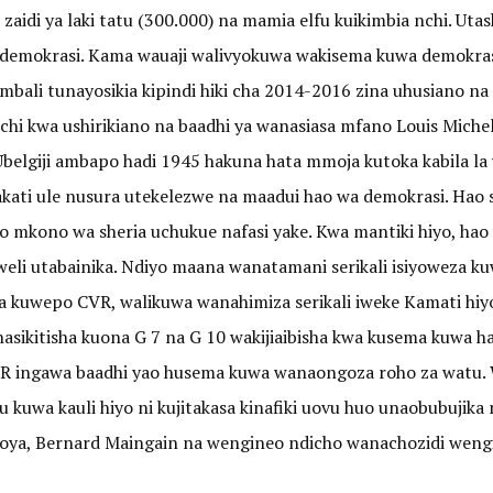
aidi ya laki tatu (300.000) na mamia elfu kuikimbia nchi. Utas
 demokrasi. Kama wauaji walivyokuwa wakisema kuwa demokrasi
kimbali tunayosikia kipindi hiki cha 2014-2016 zina uhusiano n
chi kwa ushirikiano na baadhi ya wanasiasa​ mfano Louis Miche
elgiji ambapo hadi 1945 hakuna hata mmoja kutoka kabila la w
akati ule nusura utekelezwe na maadui hao wa demokrasi. Ha
o mkono wa sheria uchukue nafasi yake. Kwa mantiki hiyo, h
li utabainika. Ndiyo maana wanatamani serikali isiyoweza ku
a kuwepo CVR, walikuwa wanahimiza serikali iweke Kamati hi
Inasikitisha kuona G 7 na G 10 wakijiaibisha kwa kusema kuwa 
R ingawa baadhi yao husema kuwa wanaongoza roho za watu. 
au kuwa kauli hiyo ni kujitakasa kinafiki uovu huo unaobubuji
oya, Bernard Maingain na wengineo ndicho wanachozidi wengin