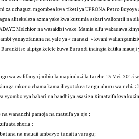
i za uchaguzi mgombea kwa tiketi ya UPRONA Petro Buyoya al
agua alitekeleza azma yake kwa kutumia askari waliomtii na s
AYE Melchior na wasaidizi wake. Mamia elfu wakauawa kiny
ambi yanayofanana na yale ya « manazi » kwani waliangamiz
 Barankitse alipiga kelele kuwa Burundi inaingia katika mauaj
go wa walifanya jaribio la mapinduzi la tarehe 13 Mei, 2015
nga mkono chama kama ilivyotokea tangu uhuru wa nchi. Cham
ya vyombo vya habari na baadhi ya asasi za Kimataifa kwa kuzi
e na wananchi pamoja na mataifa ya nje ;
kufuata sheria ;
batana na mauaji ambavyo tunaita vurugu;