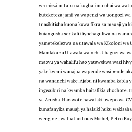
wa miezi mitatu na kugharimu uhai wa watu z
kuteketeza jamii ya wapenzi wa uongozi wa
Inasikitisha kuona kuwa fikra za mauaji ya 
kuiangusha serikali iliyochaguliwa na wanan
yametekelezwa na utawala wa Kikoloni wa Ub
Mamlaka za Utawala wa nchi. Ubaguzi wa w
maovu ya wahalifu hao yatawekwa wazi hivy
yake kwani wanajua wapende wasipende ukwe
na wananchi wake. Ajabu ni kwamba kabla y
ingesubiri na kwamba haitafikia chochote. 
ya Arusha. Hao wote hawataki uwepo wa CV
kunafanyika mauaji ya halaiki huku wakisah
wengine ; wafuatao Louis Michel, Petro Buy