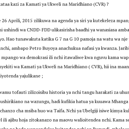
ataa kazi za Kamati ya Ukweli na Maridhiano (CVR) ?
6 Aprili, 2015 zilikuwa na agenda ya siri ya kutekeleza mpang
ni ushindi wa CNDD-FDD ulikasirisha baadhi ya wanasiasa am
o. Hao tunawakuta katika G 7 na G 10 pamoja na watu wa nj
chi, ambapo Petro Buyoya anachukua nafasi ya kwanza. Jaribio 
a mpango wa demokrasi ili nchi itawaliwe kwa nguvu kama wape
kiti wa Kamati ya Ukweli na Maridhiano ( CVR), hii ina maa
yotenda yajulikane ;
 tofauti zilizoisibu historia ya nchi tangu harakati za uhuru
 ushirikiano na wazungu, hadi kufikia hatua ya kuuawa Mhan
ni chanzo cha msiba huo wa Taifa. Nchi ya Ubelgiji isiwe kimy
li ajibu hoja zitokanazo na maovu walioitendea nchi. Kama ser