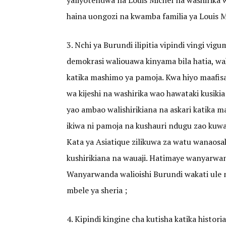
yaliyotendwa na Louis Michel na washirika 
haina uongozi na kwamba familia ya Louis Mi
3. Nchi ya Burundi ilipitia vipindi vingi
demokrasi waliouawa kinyama bila hatia, 
katika mashimo ya pamoja. Kwa hiyo maafisa 
wa kijeshi na washirika wao hawataki kusik
yao ambao walishirikiana na askari katika 
ikiwa ni pamoja na kushauri ndugu zao kuwa
Kata ya Asiatique zilikuwa za watu wanaos
kushirikiana na wauaji. Hatimaye wanyarwa
Wanyarwanda walioishi Burundi wakati ule n
mbele ya sheria ;
4. Kipindi kingine cha kutisha katika histor