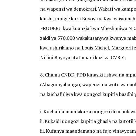
na wapenzi wa demokrasi. Wakati wa kampen
kuishi, mpigie kura Buyoya ». Kwa wasiomch
FRODEBU kwa kuanzia kwa Mheshimiwa NDAD
zaidi ya 570.000 wakakusanywa kwenye mak
kwa ushirikiano na Louis Michel, Marguerite
Ni lini Buyoya atatamani kazi za CVR ? ;
8. Chama CNDD-FDD kinasikitishwa na mpan
(Abagumyabanga), wapenzi na wote wanaokiu
na kuchafuliwa kwa uongozi kupitia baadhi 
i. Kuchafua mamlaka za uongozi ili uchukiw
ii. Kukaidi uongozi kupitia ghasia na kutotii 
iii. Kufanya maandamano na fujo vinavyoam