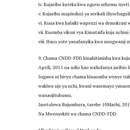
iv. Kujaribu kuteka kwa nguvu sehemu nyeti z
v. Kujaribu mapinduzi ya serikali iliyochagu
vi. Kuua kwa halaiki wapenzi wa demokrasi
vii. Kuomba vikosi vya Kimataifa kuja nchi
viii. Hayo yote yanafanyika kwa uungwanji m
9. Chama CNDD-FDD kinahitimisha kwa kujul
Aprili, 2015 na ndio hao waliofanya jaribi
Ingawa ni hivyo chama kinaomba wenye tuhu
wakiwa nje ya nchi, kwani wasemayo yanao
wanaojituhumu.
Imetolewa Bujumbura, tarehe 10Machi, 20
Na Mwenyekiti wa chama CNDD-FDD