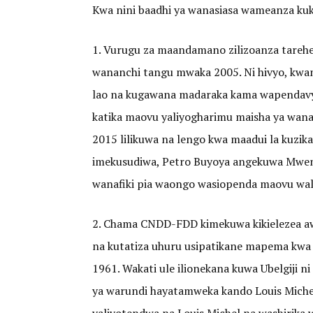
Kwa nini baadhi ya wanasiasa wameanza kuk
1. Vurugu za maandamano zilizoanza tarehe 2
wananchi tangu mwaka 2005. Ni hivyo, kwa
lao na kugawana madaraka kama wapendavy
katika maovu yaliyogharimu maisha ya wanan
2015 lilikuwa na lengo kwa maadui la kuzik
imekusudiwa, Petro Buyoya angekuwa Mwenye
wanafiki pia waongo wasiopenda maovu wali
2. Chama CNDD-FDD kimekuwa kikielezea awamu
na kutatiza uhuru usipatikane mapema kwa
1961. Wakati ule ilionekana kuwa Ubelgiji 
ya warundi hayatamweka kando Louis Michel i