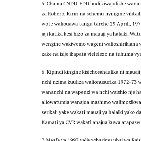
5. Chama CNDD-FDD budi kiwajulishe wanan
za Rohero, Kiriri na sehemu nyingine vilit
wote waliouawa tangu tarehe 29 Aprili, 1972
jaji katika kesi hizo za mauaji ya halaiki. 
wengine wakiwemo wageni walioshirikiana w
zake na isije ikapata vielelezo na tuhuma v
6. Kipindi kingine kisichosahaulika ni mau
nchi nzima kuuliza walionusurika 1972-73 w
wananchi na wapenzi wa nchi waishio nje ha
aliowatumia wanajua mashimo walimozikwa 
serikali yake wakati mauaji ya halaiki yako 
Kamati ya CVR wakati anajua kuwa atapaswa 
7. Maafa ya 1993 yaliyogharimu uhai wa Ra