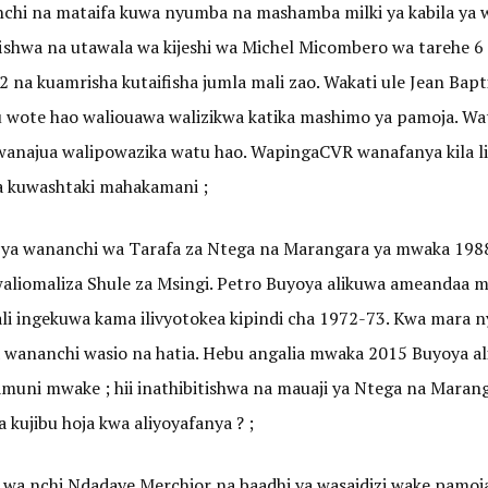
chi na mataifa kuwa nyumba na mashamba milki ya kabila ya 
aifishwa na utawala wa kijeshi wa Michel Micombero wa tarehe
 na kuamrisha kutaifisha jumla mali zao. Wakati ule Jean Bapt
Watu wote hao waliouawa walizikwa katika mashimo ya pamoja. Wa
anajua walipowazika watu hao. WapingaCVR wanafanya kila lina
ya kuwashtaki mahakamani ;
aji ya wananchi wa Tarafa za Ntega na Marangara ya mwaka 198
aliomaliza Shule za Msingi. Petro Buyoya alikuwa ameandaa ma
li ingekuwa kama ilivyotokea kipindi cha 1972-73. Kwa mara n
wananchi wasio na hatia. Hebu angalia mwaka 2015 Buyoya a
damuni mwake ; hii inathibitishwa na mauaji ya Ntega na Maranga
kujibu hoja kwa aliyoyafanya ? ;
is wa nchi Ndadaye Merchior na baadhi ya wasaidizi wake pam