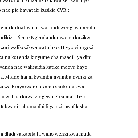
 warundi itamaanisha kuwa serikali hiyo
 nao pia hawataki kusikia CVR ;
mwe na kufuatiwa na warundi wengi wapenda
indikiza Pierre Ngendandumwe na kuzikwa
izuri walikozikwa watu hao. Hivyo viongozi
ka na kutenda kinyume cha maadili ya dini
rwanda nao walisaidia katika maovu hayo
nda. Mfano hai ni kwamba nyumba nyingi za
izi wa Kinyarwanda kama shukrani kwa
ni walijua kuwa zingewaletea matatizo.
VR kwani tuhuma dhidi yao zitawafikisha
wa dhidi ya kabila la walio wengi kwa muda