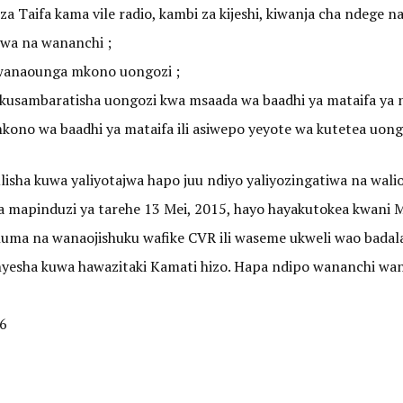
a Taifa kama vile radio, kambi za kijeshi, kiwanja cha ndege na
liwa na wananchi ;
 wanaounga mkono uongozi ;
ni kusambaratisha uongozi kwa msaada wa baadhi ya mataifa ya 
kono wa baadhi ya mataifa ili asiwepo yeyote wa kutetea uongo
isha kuwa yaliyotajwa hapo juu ndiyo yaliyozingatiwa na wal
o la mapinduzi ya tarehe 13 Mei, 2015, hayo hayakutokea kwan
ma na wanaojishuku wafike CVR ili waseme ukweli wao badala y
nyesha kuwa hawazitaki Kamati hizo. Hapa ndipo wananchi 
16