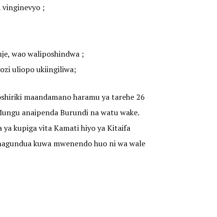
 vinginevyo ;
nje, wao waliposhindwa ;
zi uliopo ukiingiliwa;
ioshiriki maandamano haramu ya tarehe 26
i Mungu anaipenda Burundi na watu wake.
a kupiga vita Kamati hiyo ya Kitaifa
wanagundua kuwa mwenendo huo ni wa wale