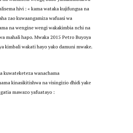
isema hivi : « kama wataka kujifungua na
ilaha zao kuwaangamiza wafuasi wa
ama na wengine wengi wakakimbia nchi na
iwa mahali hapo. Mwaka 2015 Petro Buyoya
i ya kimbali wakati hayo yako damuni mwake.
 wa kuwateketeza wanachama
a kinasikitishwa na visingizio dhidi yake
ngatia mawazo yafuatayo :