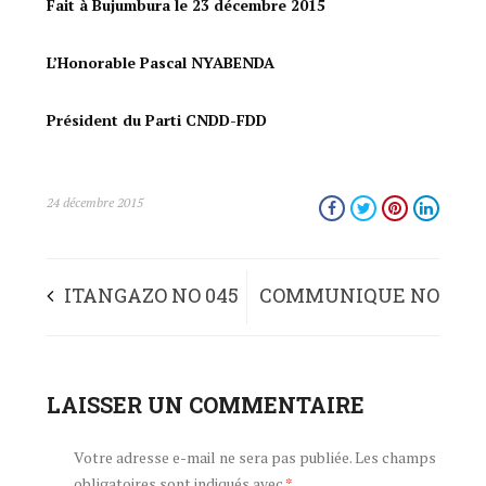
Fait à Bujumbura le 23 décembre 2015
L’Honorable Pascal NYABENDA
Président du Parti CNDD-FDD
24 décembre 2015
ITANGAZO NO 045
COMMUNIQUE NO
/2015
045 /2015 OF THE
RY’UMUGAMBWE
LAISSER UN COMMENTAIRE
CNDD-FDD PARTY
CNDD-FDD RYO KU
DATED DECEMBER
Votre adresse e-mail ne sera pas publiée.
Les champs
obligatoires sont indiqués avec
*