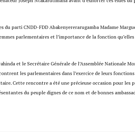
Sénateur Joseph Ntakarutimana avant d’exhorter ces élues du 
mmes du parti CNDD-FDD Abakenyererarugamba Madame Margueri
emmes parlementaires et l’importance de la fonction qu’elle
urahinda et le Secrétaire Générale de l’Assemblée Nationale 
ncontrent les parlementaires dans l’exercice de leurs fonction
aire. Cette rencontre a été une précieuse occasion pour les pa
présentantes du peuple dignes de ce nom et de bonnes ambassad