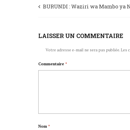
BURUNDI : Waziri wa Mambo ya N
Kimataifa wa Ubelgiji Didier Reynd
wote waishio nchini kurudi makwa
LAISSER UN COMMENTAIRE
Ubelgiji « anakanusha »
Votre adresse e-mail ne sera pas publiée.
Les 
Commentaire
*
Nom
*