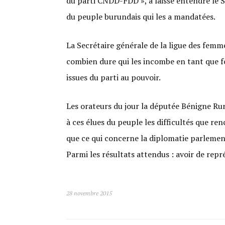
du parti CNDD-FDD », a laissé entendre le 
du peuple burundais qui les a mandatées.
La Secrétaire générale de la ligue des fe
combien dure qui les incombe en tant que f
issues du parti au pouvoir.
Les orateurs du jour la députée Bénigne R
à ces élues du peuple les difficultés que re
que ce qui concerne la diplomatie parlement
Parmi les résultats attendus : avoir de re
28 novembre 2015