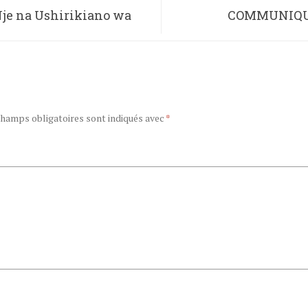
je na Ushirikiano wa
COMMUNIQUE 
ers aliagiza Wabelgiji
o, lakini Balozi wa
champs obligatoires sont indiqués avec
*