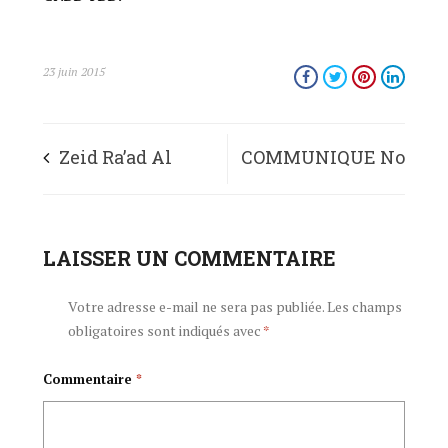
23 juin 2015
Zeid Ra’ad Al
COMMUNIQUE No
Hussein ne diffère
24/2015 OF THE
en rien avec ceux
LAISSER UN COMMENTAIRE
CNDD-FDD PARTY
qui veulent mettre
OF JUNE 23rd, 2015
Votre adresse e-mail ne sera pas publiée.
Les champs
obligatoires sont indiqués avec
*
en péril le pouvoir
Commentaire
*
mis en place par le