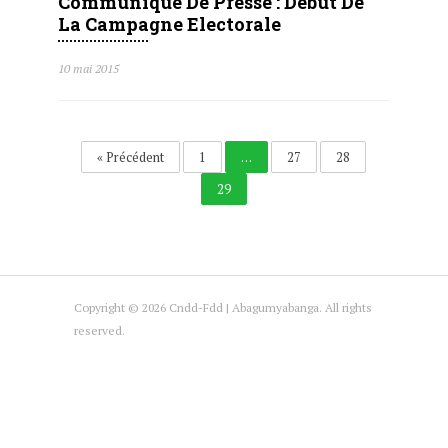
Communiqué De Presse : Début De
La Campagne Electorale
10 mai 2015
« Précédent
1
…
27
28
29
Copyright © 2026 Cndd-Fdd | Abagumyabanga. All rights
reserved.
Acceuil
Le Cndd-Fdd
Actualité
Espace Presse
Nous contacter