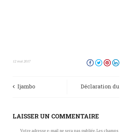
12 mai 2017
Ijambo
Déclaration du
rishikirijwe
Parti N°004-2017 du
n’umunyamabanga
LAISSER UN COMMENTAIRE
CNDD-FDD à
mukuru
l’occasion du 55ème
Votre adresse e-mail ne sera pas publiée.
Les champs