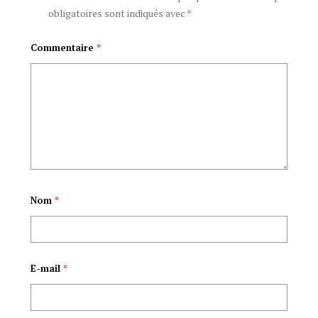
obligatoires sont indiqués avec
*
w’umugambwe
anniversaire de
Commentaire
*
l’Indépendance du
Burundi
Nom
*
E-mail
*